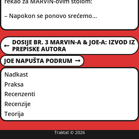
rekao za MARVIN-ovim stolom:
– Napokon se ponovo srećemo…
P
DOSIJE BR. 3 MARVIN-A & JOE-A: IZVOD IZ
P
PREPISKE AUTORA
O
R
JOE NAPUŠTA PODRUM
E
N
S
V
E
Nadkast
I
X
T
O
T
Praksa
U
P
Recenzenti
S
N
O
P
Recenzije
S
O
T
A
Teorija
S
T
V
Traktat © 2026