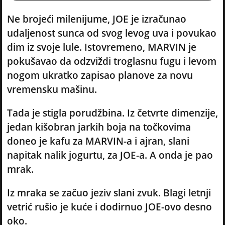
Ne brojeći milenijume, JOE je izračunao
udaljenost sunca od svog levog uva i povukao
dim iz svoje lule. Istovremeno, MARVIN je
pokušavao da odzviždi troglasnu fugu i levom
nogom ukratko zapisao planove za novu
vremensku mašinu.
Tada je stigla porudžbina. Iz četvrte dimenzije,
jedan kišobran jarkih boja na točkovima
doneo je kafu za MARVIN-a i ajran, slani
napitak nalik jogurtu, za JOE-a. A onda je pao
mrak.
Iz mraka se začuo jeziv slani zvuk. Blagi letnji
vetrić rušio je kuće i dodirnuo JOE-ovo desno
oko.