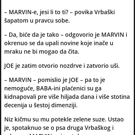
– MARVIN-e, jesi li to ti? – povika Vrbaški
šapatom u pravcu sobe.
– Da, biće da je tako – odgovorio je MARVIN i
okrenuo se da upali novine koje inače u
mraku ne bi mogao da čita.
JOE je zatim otvorio nozdrve i zatvorio uši.
– MARVIN – pomislio je JOE – pa to je
nemoguće, BABA-ini plaćenici su ga
kidnapovali pre više hiljada dana i više stotina
decenija u šestoj dimenziji.
Niz kičmu su mu potekle zelene suze. Ustao
je, spotaknuo se o psa druga Vrbaškog i