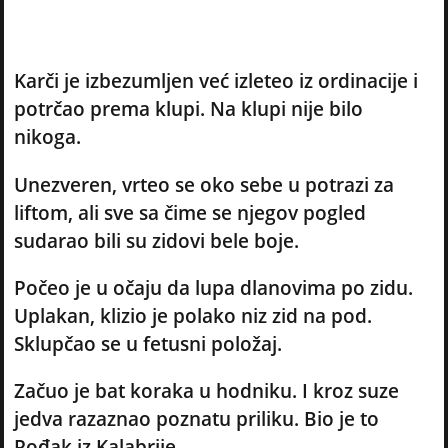
Karči je izbezumljen već izleteo iz ordinacije i
potrčao prema klupi. Na klupi nije bilo
nikoga.
Unezveren, vrteo se oko sebe u potrazi za
liftom, ali sve sa čime se njegov pogled
sudarao bili su zidovi bele boje.
Počeo je u očaju da lupa dlanovima po zidu.
Uplakan, klizio je polako niz zid na pod.
Sklupčao se u fetusni položaj.
Začuo je bat koraka u hodniku. I kroz suze
jedva razaznao poznatu priliku. Bio je to
Rođak iz Kalabrije.