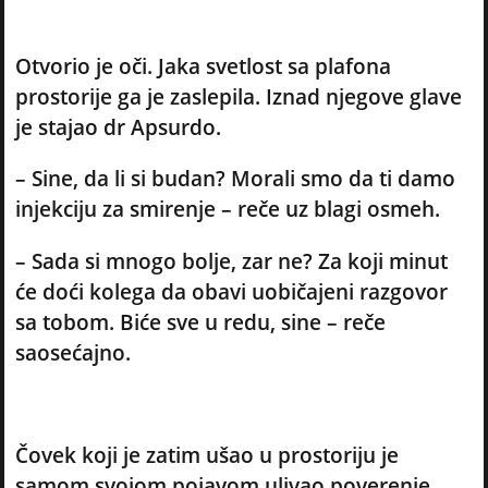
Otvorio je oči. Jaka svetlost sa plafona
prostorije ga je zaslepila. Iznad njegove glave
je stajao dr Apsurdo.
– Sine, da li si budan? Morali smo da ti damo
injekciju za smirenje – reče uz blagi osmeh.
– Sada si mnogo bolje, zar ne? Za koji minut
će doći kolega da obavi uobičajeni razgovor
sa tobom. Biće sve u redu, sine – reče
saosećajno.
Čovek koji je zatim ušao u prostoriju je
samom svojom pojavom ulivao poverenje.