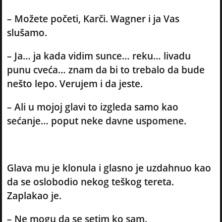
– Možete početi, Karči. Wagner i ja Vas
slušamo.
– Ja… ja kada vidim sunce… reku… livadu
punu cveća… znam da bi to trebalo da bude
nešto lepo. Verujem i da jeste.
– Ali u mojoj glavi to izgleda samo kao
sećanje… poput neke davne uspomene.
Glava mu je klonula i glasno je uzdahnuo kao
da se oslobodio nekog teškog tereta.
Zaplakao je.
– Ne mogu da se setim ko sam.