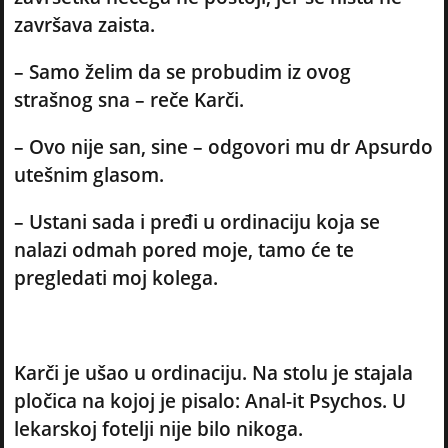
završava zaista.
– Samo želim da se probudim iz ovog
strašnog sna – reče Karči.
– Ovo nije san, sine – odgovori mu dr Apsurdo
utešnim glasom.
– Ustani sada i pređi u ordinaciju koja se
nalazi odmah pored moje, tamo će te
pregledati moj kolega.
Karči je ušao u ordinaciju. Na stolu je stajala
pločica na kojoj je pisalo: Anal-it Psychos. U
lekarskoj fotelji nije bilo nikoga.