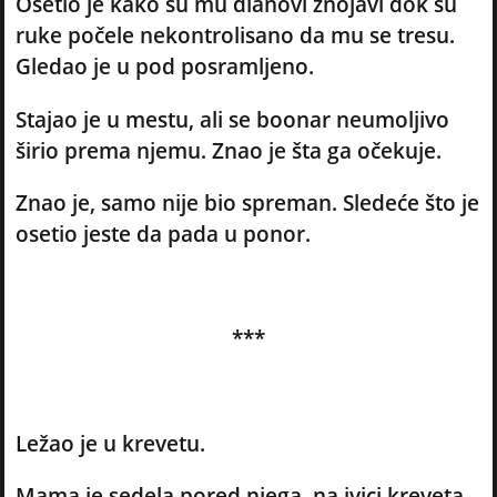
Osetio je kako su mu dlanovi znojavi dok su
ruke počele nekontrolisano da mu se tresu.
Gledao je u pod posramljeno.
Stajao je u mestu, ali se boonar neumoljivo
širio prema njemu. Znao je šta ga očekuje.
Znao je, samo nije bio spreman. Sledeće što je
osetio jeste da pada u ponor.
***
Ležao je u krevetu.
Mama je sedela pored njega, na ivici kreveta.