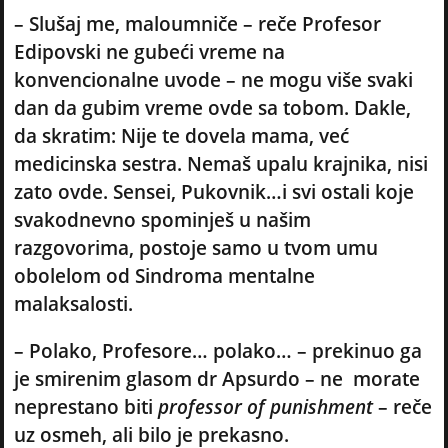
– Slušaj me, maloumniče – reče Profesor
Edipovski ne gubeći vreme na
konvencionalne uvode – ne mogu više svaki
dan da gubim vreme ovde sa tobom. Dakle,
da skratim: Nije te dovela mama, već
medicinska sestra. Nemaš upalu krajnika, nisi
zato ovde. Sensei, Pukovnik…i svi ostali koje
svakodnevno spominješ u našim
razgovorima, postoje samo u tvom umu
obolelom od Sindroma mentalne
malaksalosti.
– Polako, Profesore… polako… – prekinuo ga
je smirenim glasom dr Apsurdo – ne morate
neprestano biti
professor of punishment
– reče
uz osmeh, ali bilo je prekasno.