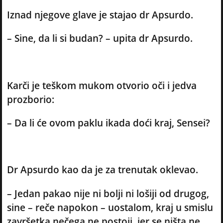
Iznad njegove glave je stajao dr Apsurdo.
– Sine, da li si budan? – upita dr Apsurdo.
Karči je teškom mukom otvorio oči i jedva
prozborio:
– Da li će ovom paklu ikada doći kraj, Sensei?
Dr Apsurdo kao da je za trenutak oklevao.
– Jedan pakao nije ni bolji ni lošiji od drugog,
sine – reče napokon – uostalom, kraj u smislu
završetka nečega ne postoji, jer se ništa ne