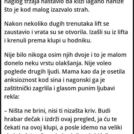
naglog trzaja nastavio da klizi lagano naniže
što je kod malog izazvalo strah.
Nakon nekoliko dugih trenutaka lift se
zaustavio i vrata su se otvorila. Izašli su iz lifta
i krenuli prema klupi u hodniku.
Nije bilo nikoga osim njih dvoje i to je malom
donelo neku vrstu olakšanja. Nije voleo
poglede drugih ljudi. Mama kao da je osetila
anksioznost kod sina i nagonski ga je
zaštitnički zagrlila i glasom punim ljubavi
rekla:
– Ništa ne brini, nisi ti nizašta kriv. Budi
hrabar dečak i izdrži ovaj pregled, ja ću te
čekati na ovoj klupi, a posle idemo na veliki