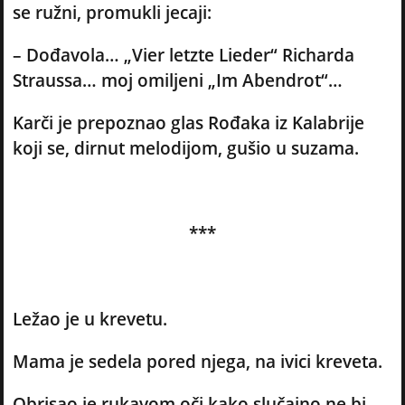
se ružni, promukli jecaji:
– Dođavola… „Vier letzte Lieder“ Richarda
Straussa… moj omiljeni „Im Abendrot“…
Karči je prepoznao glas Rođaka iz Kalabrije
koji se, dirnut melodijom, gušio u suzama.
***
Ležao je u krevetu.
Mama je sedela pored njega, na ivici kreveta.
Obrisao je rukavom oči kako slučajno ne bi