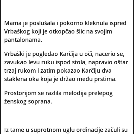
Mama je poslušala i pokorno kleknula ispred
Vrbaškog koji je otkopčao šlic na svojim
pantalonama.
Vrbaški je pogledao Karčija u oči, nacerio se,
zavukao levu ruku ispod stola, napravio oštar
trzaj rukom i zatim pokazao Karčiju dva
staklena oka koja je držao među prstima.
Prostorijom se razlila melodija prelepog
ženskog soprana.
Iz tame u suprotnom uglu ordinacije začuli su