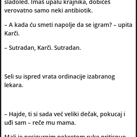
sladoled. Imaš upalu krajnika, dobićeš
verovatno samo neki antibiotik.
– A kada ću smeti napolje da se igram? – upita
Karči.
– Sutradan, Karči. Sutradan.
Seli su ispred vrata ordinacije izabranog
lekara.
– Hajde, ti si sada već veliki dečak, pokucaj i
uđi sam – reče mu mama.
Mali je nesigurnim pokretom ruke pritisnuo