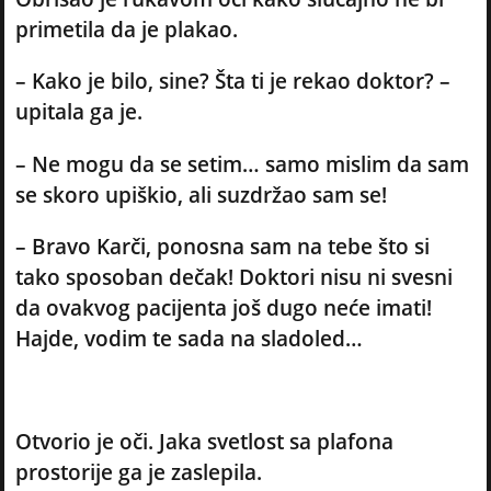
primetila da je plakao.
– Kako je bilo, sine? Šta ti je rekao doktor? –
upitala ga je.
– Ne mogu da se setim… samo mislim da sam
se skoro upiškio, ali suzdržao sam se!
– Bravo Karči, ponosna sam na tebe što si
tako sposoban dečak! Doktori nisu ni svesni
da ovakvog pacijenta još dugo neće imati!
Hajde, vodim te sada na sladoled…
Otvorio je oči. Jaka svetlost sa plafona
prostorije ga je zaslepila.