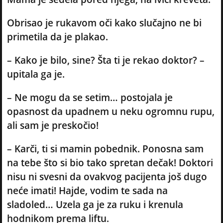
Obrisao je rukavom oči kako slučajno ne bi
primetila da je plakao.
– Kako je bilo, sine? Šta ti je rekao doktor? –
upitala ga je.
– Ne mogu da se setim… postojala je
opasnost da upadnem u neku ogromnu rupu,
ali sam je preskočio!
– Karči, ti si mamin pobednik. Ponosna sam
na tebe što si bio tako spretan dečak! Doktori
nisu ni svesni da ovakvog pacijenta još dugo
neće imati! Hajde, vodim te sada na
sladoled… Uzela ga je za ruku i krenula
hodnikom prema liftu.