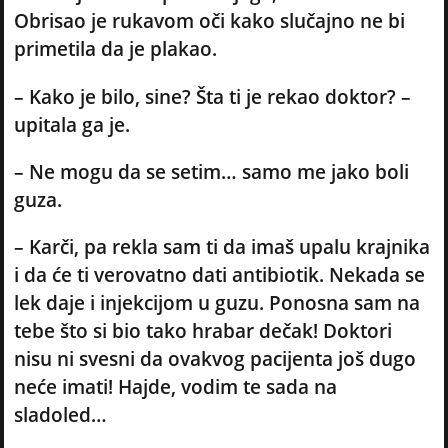
Obrisao je rukavom oči kako slučajno ne bi
primetila da je plakao.
– Kako je bilo, sine? Šta ti je rekao doktor? –
upitala ga je.
– Ne mogu da se setim… samo me jako boli
guza.
– Karči, pa rekla sam ti da imaš upalu krajnika
i da će ti verovatno dati antibiotik. Nekada se
lek daje i injekcijom u guzu. Ponosna sam na
tebe što si bio tako hrabar dečak! Doktori
nisu ni svesni da ovakvog pacijenta još dugo
neće imati! Hajde, vodim te sada na
sladoled…