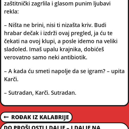
zaštitnički zagrlila i glasom punim ljubavi
rekla:
– Ništa ne brini, nisi ti nizašta kriv. Budi
hrabar dečak i izdrži ovaj pregled, ja ću te
čekati na ovoj klupi, a posle idemo na veliki
sladoled. Imaš upalu krajnika, dobićeš
verovatno samo neki antibiotik.
– A kada ću smeti napolje da se igram? – upita
Karči.
– Sutradan, Karči. Sutradan.
P
ROĐAK IZ KALABRIJE
P
R
DO PROŠLOSTI I DALJE – I DALJE NA