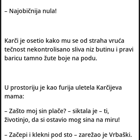
– Najobičnija nula!
Karči je osetio kako mu se od straha vruća
tečnost nekontrolisano sliva niz butinu i pravi
baricu tamno žute boje na podu.
U prostoriju je kao furija uletela Karčijeva
mama:
– Zašto moj sin plače? – siktala je – ti,
životinjo, da si ostavio mog sina na miru!
– Začepi i klekni pod sto – zarežao je Vrbaški.