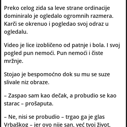
Preko celog zida sa leve strane ordinacije
dominiralo je ogledalo ogromnih razmera.
Karči se okrenuo i pogledao svoj odraz u
ogledalu.
Video je lice izobličeno od patnje i bola. I svoj
pogled pun nemoći. Pun nemoći i čiste
mržnje.
Stojao je bespomoćno dok su mu se suze
slivale niz obraze.
– Zaspao sam kao dečak, a probudio se kao
starac – prošaputa.
– Ne, nisi se probudio – trgao ga je glas
Vrbaškog – jer ovo nije san, već tvoj život,