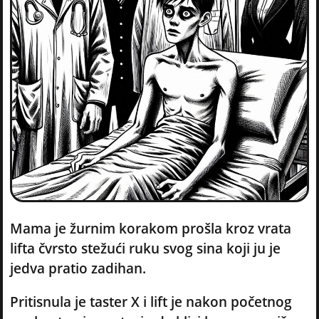
Mama je žurnim korakom prošla kroz vrata
lifta čvrsto stežući ruku svog sina koji ju je
jedva pratio zadihan.
Pritisnula je taster X i lift je nakon početnog