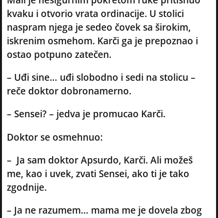
kvaku i otvorio vrata ordinacije. U stolici
naspram njega je sedeo čovek sa širokim,
iskrenim osmehom. Karči ga je prepoznao i
ostao potpuno zatečen.
– Uđi sine… uđi slobodno i sedi na stolicu –
reče doktor dobronamerno.
– Sensei? – jedva je promucao Karči.
Doktor se osmehnuo:
– Ja sam doktor Apsurdo, Karči. Ali možeš
me, kao i uvek, zvati Sensei, ako ti je tako
zgodnije.
– Ja ne razumem… mama me je dovela zbog