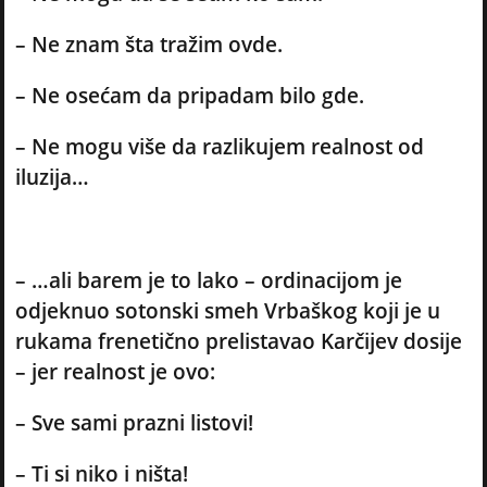
– Ne znam šta tražim ovde.
– Ne osećam da pripadam bilo gde.
– Ne mogu više da razlikujem realnost od
iluzija…
– …ali barem je to lako – ordinacijom je
odjeknuo sotonski smeh Vrbaškog koji je u
rukama frenetično prelistavao Karčijev dosije
– jer realnost je ovo:
– Sve sami prazni listovi!
– Ti si niko i ništa!