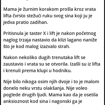
Mama je žurnim korakom prošla kroz vrata
lifta čvrsto stežući ruku svog sina koji ju je
jedva pratio zadihan.
Pritisnula je taster X i lift je nakon početnog
naglog trzaja nastavio da klizi lagano naniže
što je kod malog izazvalo strah.
Nakon nekoliko dugih trenutaka lift se
zaustavio i vrata su se otvorila. Izašli su iz lifta
i krenuli prema klupi u hodniku.
Nije bilo nikoga osim njih dvoje i to je malom
donelo neku vrstu olakšanja. Nije voleo
poglede drugih ljudi. Mama kao da je osetila
anksioznost kod sina i nagonski ga je