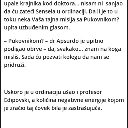
upale krajnika kod doktora… nisam ni sanjao
da ću zateći Senseia u ordinaciji. Da li je to u
toku neka Vaša tajna misija sa Pukovnikom? –
upita uzbuđenim glasom.
– Pukovnikom? – dr Apsurdo je upitno
podigao obrve – da, svakako… znam na koga
misliš. Sada ću pozvati kolegu da nam se
pridruži.
Uskoro je u ordinaciju ušao i profesor
Edipovski, a količina negativne energije kojom
je zračio taj čovek bila je zastrašujuća.