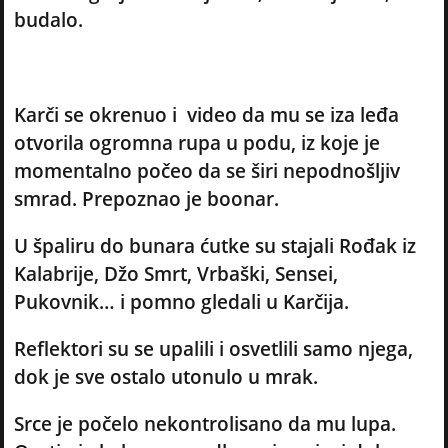
budalo.
Karči se okrenuo i video da mu se iza leđa
otvorila ogromna rupa u podu, iz koje je
momentalno počeo da se širi nepodnošljiv
smrad. Prepoznao je boonar.
U špaliru do bunara ćutke su stajali Rođak iz
Kalabrije, Džo Smrt, Vrbaški, Sensei,
Pukovnik… i pomno gledali u Karčija.
Reflektori su se upalili i osvetlili samo njega,
dok je sve ostalo utonulo u mrak.
Srce je počelo nekontrolisano da mu lupa.