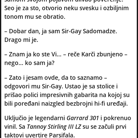
Seo je za sto, otvorio neku svesku i ozbiljnim
tonom mu se obratio.
– Dobar dan, ja sam Sir-Gay Sadomadze.
Drago mi je.
– Znam ja ko ste Vi… – reče Karči zbunjeno –
nego… ko sam ja?
– Zato i jesam ovde, da to saznamo –
odgovori mu Sir-Gay. Ustao je sa stolice i
prišao polici impresivnih gabarita na kojoj su
bili poređani naizgled bezbrojni hi-fi uređaji.
Uključio je legendarni
Garrard 301
i pokrenuo
vinil. Sa
Tannoy Stirling III LZ
su se začuli prvi
taktovi uvertire Parsifala.