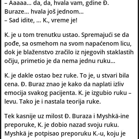
– Aaaaa… da, da, hvala vam, gdine Đ.
Buraze… hvala još jednom…
– Sad idite, … K., vreme je!
K. je u tom trenutku ustao. Spremajući se da
pođe, sa osmehom na svom napaćenom licu,
dok je blaženstvo zračilo iz njegovih staklastih
očiju, primetio je da nema jednu ruku…
K. je dakle ostao bez ruke. To je, u stvari bila
cena. Đ. Buraz znao je kako da naplati izliv
emocija svakog pacijenta. K. je izgubio ruku –
levu. Tako je i nastala teorija ruke.
Tek kasnije uz milost Đ. Buraza i Myshkä-ine
preporuke, K. je dobio nazad svoju ruku.
Myshkä je potpisao preporuku K.-u, koju je