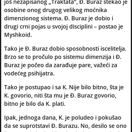
još nezapisanog „Traktata“, Đ. Buraz stekao je
osobine onog drugog velikog moćnika
dimenzionog sistema. Đ. Buraz je dobio i
drugi crni pojas u svojoj disciplini – postao je
Myshkoid.
Tako je Đ. Buraz dobio sposobnosti iscelitelja.
Brzo se to pročulo po sistemu dimenzija i Đ.
Buraz je počeo da zarađuje pare, važeći za
vodećeg psihijatra.
Tako je postupao i sa K. Nije bilo bitno, šta je
K. govorio, niti šta mu je Đ. Buraz govorio,
bitno je bilo da K. plati.
Ipak, jednoga dana, K. je poludeo i pokušao
da se suprotstavi Đ. Burazu. No, desilo se ono