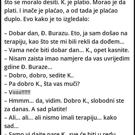
što se moralo desiti. K. je platio. Morao je da
plati. I inače je plaćao, a od tada je plaćao
duplo. Evo kako je to izgledalo:
– Dobar dan, Đ. Burazu. Eto, ja sam došao na
terapiju, kao što ste mi bili rekli da dođem…
– Vama neće biti dobar dan… K., opet kasnite.
– Nisam zaista imao namjere da vas uvrijedim
gdine Đ. Buraze…
– Dobro, dobro, sedite K..
– Pa dobro K., šta vas muči?
– Viiiiii!!!!!!
– Hmmm… da, vidim. Dobro K., slobodni ste
za danas. A sad platite!
– Ali… ali… ali nismo imali terapiju… kako
sad…
– Samo vi dajte pare K., sve će biti u redu…