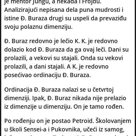
je mentor Jungu, a nekada i Frojdu.
Analizirajući nepisana dela puna mudrosti i
istine Đ. Buraza drugi su uspeli da prevaziđu
svoju polaznu dimenziju.
Đ. Buraz redovno je lečio K. K. je redovno
dolazio kod Đ. Buraza da ga ovaj leči. Dani su
prolazili, a vekovi su stajali. Onda su vekovi
prolazili, a dani stajali. A K. je redovno
posećivao ordinaciju Đ. Buraza.
Ordinacija Đ. Buraza nalazi se u četvrtoj
dimenziji. Ipak, Đ. Buraz nikada nije prelazio
iz dimenzije u dimenziju. On je tamo rođen.
Po rođenju on je postao Petroid. Školovanjem
u školi Sensei-a i Pukovnika, učeći iz samog,