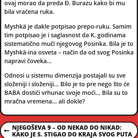
ovaj morao da preda Đ. Burazu kako bi mu
bila vraćena ruka.
Myshkä je dakle potpisao prepo-ruku. Samim
tim potpisao je i saglasnost da K. godinama
sistematično muči njegovog Posinka. Bila je to
Myshkä-ina osveta – način da od svog Posinka
napravi čoveka…
Odnosi u sistemu dimenzija postajali su sve
složeniji i složeniji… Bilo je to pre nego što će
BABA dostići vrhunac svoje moći… Bila su to
mračna vremena… ali dokle?
P
NJEGOŠEVA 9 – OD NEKAD DO NIKAD:
P
KAKO JE S. STIGAO DO KRAJA SVOG PUTA