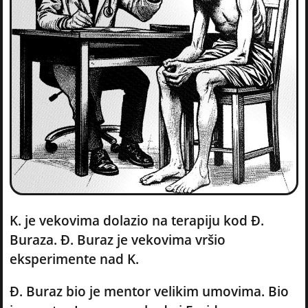
K. je vekovima dolazio na terapiju kod Đ.
Buraza. Đ. Buraz je vekovima vršio
eksperimente nad K.
Đ. Buraz bio je mentor velikim umovima. Bio