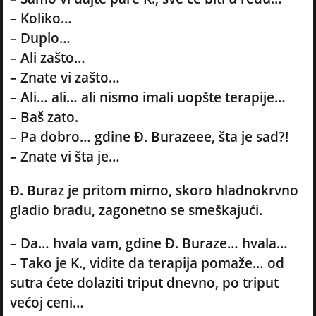
– Koliko…
– Duplo…
– Ali zašto…
– Znate vi zašto…
– Ali… ali… ali nismo imali uopšte terapije…
– Baš zato.
– Pa dobro… gdine Đ. Burazeee, šta je sad?!
– Znate vi šta je…
Đ. Buraz je pritom mirno, skoro hladnokrvno
gladio bradu, zagonetno se smeškajući.
– Da… hvala vam, gdine Đ. Buraze… hvala…
– Tako je K., vidite da terapija pomaže… od
sutra ćete dolaziti triput dnevno, po triput
većoj ceni…