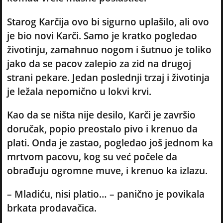
Starog Karčija ovo bi sigurno uplašilo, ali ovo
je bio novi Karči. Samo je kratko pogledao
životinju, zamahnuo nogom i šutnuo je toliko
jako da se pacov zalepio za zid na drugoj
strani pekare. Jedan poslednji trzaj i životinja
je ležala nepomično u lokvi krvi.
Kao da se ništa nije desilo, Karči je završio
doručak, popio preostalo pivo i krenuo da
plati. Onda je zastao, pogledao još jednom ka
mrtvom pacovu, kog su već počele da
obrađuju ogromne muve, i krenuo ka izlazu.
– Mladiću, nisi platio… – panično je povikala
brkata prodavačica.