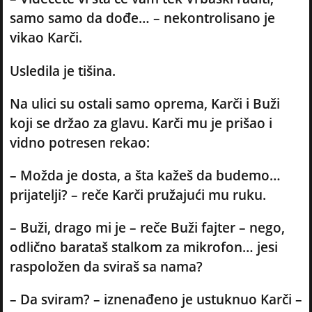
samo samo da dođe… – nekontrolisano je
vikao Karči.
Usledila je tišina.
Na ulici su ostali samo oprema, Karči i Buži
koji se držao za glavu. Karči mu je prišao i
vidno potresen rekao:
– Možda je dosta, a šta kažeš da budemo…
prijatelji? – reče Karči pružajući mu ruku.
– Buži, drago mi je – reče Buži fajter – nego,
odlično barataš stalkom za mikrofon… jesi
raspoložen da sviraš sa nama?
– Da sviram? – iznenađeno je ustuknuo Karči –