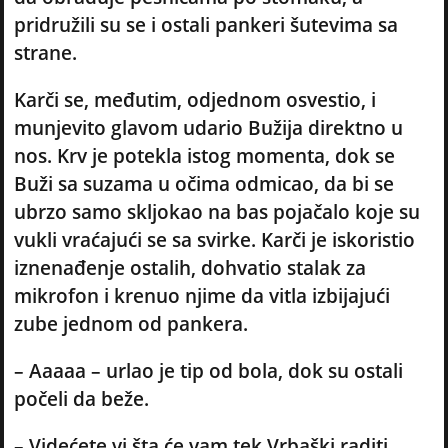
pridružili su se i ostali pankeri šutevima sa
strane.
Karči se, međutim, odjednom osvestio, i
munjevito glavom udario Bužija direktno u
nos. Krv je potekla istog momenta, dok se
Buži sa suzama u očima odmicao, da bi se
ubrzo samo skljokao na bas pojačalo koje su
vukli vraćajući se sa svirke. Karči je iskoristio
iznenađenje ostalih, dohvatio stalak za
mikrofon i krenuo njime da vitla izbijajući
zube jednom od pankera.
– Aaaaa – urlao je tip od bola, dok su ostali
počeli da beže.
– Videćete vi šta će vam tek Vrbaški raditi,