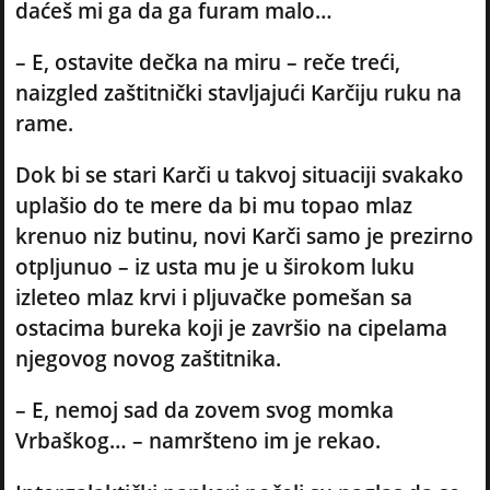
daćeš mi ga da ga furam malo…
– E, ostavite dečka na miru – reče treći,
naizgled zaštitnički stavljajući Karčiju ruku na
rame.
Dok bi se stari Karči u takvoj situaciji svakako
uplašio do te mere da bi mu topao mlaz
krenuo niz butinu, novi Karči samo je prezirno
otpljunuo – iz usta mu je u širokom luku
izleteo mlaz krvi i pljuvačke pomešan sa
ostacima bureka koji je završio na cipelama
njegovog novog zaštitnika.
– E, nemoj sad da zovem svog momka
Vrbaškog… – namršteno im je rekao.