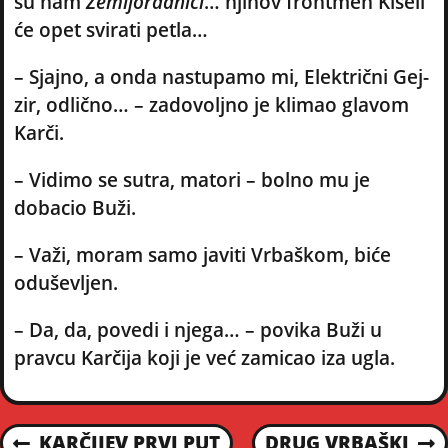
su nam
Zemljoradnici
… njihov frontmen Kiseli
će opet svirati petla…
– Sjajno, a onda nastupamo mi, Električni Gej-
zir, odlično… – zadovoljno je klimao glavom
Karči.
– Vidimo se sutra, matori – bolno mu je
dobacio Buži.
– Važi, moram samo javiti Vrbaškom, biće
oduševljen.
– Da, da, povedi i njega… – povika Buži u
pravcu Karčija koji je već zamicao iza ugla.
P
KARČIJEV PRVI PUT
DRUG VRBAŠKI