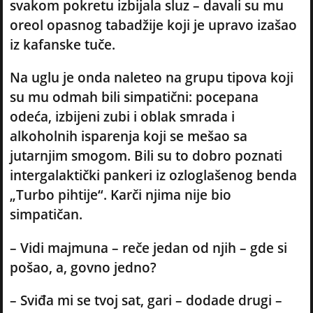
svakom pokretu izbijala sluz – davali su mu
oreol opasnog tabadžije koji je upravo izašao
iz kafanske tuče.
Na uglu je onda naleteo na grupu tipova koji
su mu odmah bili simpatični: pocepana
odeća, izbijeni zubi i oblak smrada i
alkoholnih isparenja koji se mešao sa
jutarnjim smogom. Bili su to dobro poznati
intergalaktički pankeri iz ozloglašenog benda
„Turbo pihtije“. Karči njima nije bio
simpatičan.
– Vidi majmuna – reče jedan od njih – gde si
pošao, a, govno jedno?
– Sviđa mi se tvoj sat, gari – dodade drugi –