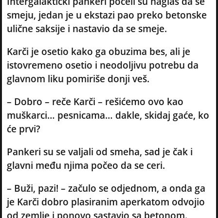
Intergalaktički pankeri počeli su naglas da se
smeju, jedan je u ekstazi pao preko betonske
ulične saksije i nastavio da se smeje.
Karči je osetio kako ga obuzima bes, ali je
istovremeno osetio i neodoljivu potrebu da
glavnom liku pomiriše donji veš.
– Dobro – reče Karči – rešićemo ovo kao
muškarci… pesnicama… dakle, skidaj gaće, ko
će prvi?
Pankeri su se valjali od smeha, sad je čak i
glavni među njima počeo da se ceri.
– Buži, pazi! – začulo se odjednom, a onda ga
je Karči dobro plasiranim aperkatom odvojio
od zemlje i ponovo sastavio sa betonom.