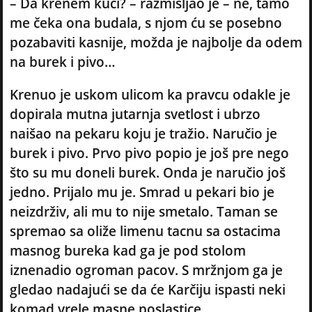
– Da krenem kući? – razmišljao je – ne, tamo
me čeka ona budala, s njom ću se posebno
pozabaviti kasnije, možda je najbolje da odem
na burek i pivo…
Krenuo je uskom ulicom ka pravcu odakle je
dopirala mutna jutarnja svetlost i ubrzo
naišao na pekaru koju je tražio. Naručio je
burek i pivo. Prvo pivo popio je još pre nego
što su mu doneli burek. Onda je naručio još
jedno. Prijalo mu je. Smrad u pekari bio je
neizdrživ, ali mu to nije smetalo. Taman se
spremao sa oliže limenu tacnu sa ostacima
masnog bureka kad ga je pod stolom
iznenadio ogroman pacov. S mržnjom ga je
gledao nadajući se da će Karčiju ispasti neki
komad vrele masne poslastice.