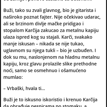
Buži, tako su zvali glavnog, bio je gitarista i
naširoko poznat fajter. Nije očekivao udarac,
ali se brzinom divlje mačke pridigao i
stopalom Karčija zakucao za metalnu kapiju
ulaza ispred kog su stajali. Karči, svakako
manje iskusan – nikada se nije tukao,
uglavnom su njega tukli – bio je uzbuđen. I
dok su mu, naslonjenom na hladnu metalnu
kapiju, kroz glavu prolazile slike prethodne
noći, samo se osmehnuo i ošamućeno
mumlao:
– Vrbaški, hvala ti…
Buži je to iskusno iskoristio i krenuo Karčija
da obrađuje pesnicama po stomaku, a