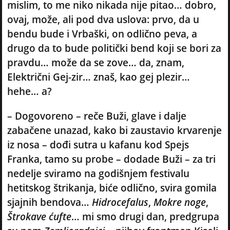
mislim, to me niko nikada nije pitao… dobro,
ovaj, može, ali pod dva uslova: prvo, da u
bendu bude i Vrbaški, on odlično peva, a
drugo da to bude politički bend koji se bori za
pravdu… može da se zove… da, znam,
Električni Gej-zir… znaš, kao gej plezir…
hehe… a?
– Dogovoreno – reče Buži, glave i dalje
zabačene unazad, kako bi zaustavio krvarenje
iz nosa – dođi sutra u kafanu kod Spejs
Franka, tamo su probe – dodade Buži – za tri
nedelje sviramo na godišnjem festivalu
hetitskog štrikanja, biće odlično, svira gomila
sjajnih bendova…
Hidrocefalus
,
Mokre noge
,
Štrokave ćufte
… mi smo drugi dan, predgrupa