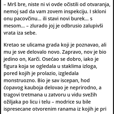
– Mrš bre, niste ni vi ovde očistili od otvaranja,
nemoj sad da vam zovem inspekciju. I skloni
onu pacovčinu… ili stavi novi burek… s
mesom… – zlurado joj je odbrusio zalupivši
vrata iza sebe.
Kretao se ulicama grada koji je poznavao, ali
mu je sve delovalo novo. Zapravo, nov je bio
jedino on, Karči. Osećao se dobro, iako je
figura koja se ogledala u staklima izloga,
pored kojih je prolazio, izgledala
monstruozno. Bio je sav iscepan, hod
ćopavog kauboja delovao je neprirodno, a
tragovi tretmana u zatvoru u vidu svežih
ožiljaka po licu i telu – modrice su bile
ispresecane otvorenim ranama iz kojih je pri