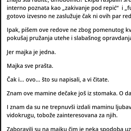
interno poznata kao „zakivanje pod repić“ i 
gotovo izvesno ne zaslužuje čak ni ovih par red
Ipak, pišem ove redove ne zbog pomenutog kvar
pokušaj pružanja utehe i slabašnog opravdanj
Jer majka je jedna.
Majka sve prašta.
Čak i… ovo… što su napisali, a vi čitate.
Znam ove mamine dečake još iz stomaka. O da
I znam da su ne trepnuvši izdali maminu ljubav 
vidokrugu, tobože zainteresovana za njih.
Zaboravili su na majku čim je neka spodoba uze