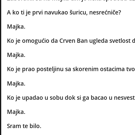
A ko ti je prvi navukao šuricu, nesrećniče?
Majka.
Ko je omogućio da Crven Ban ugleda svetlost 
Majka.
Ko je prao posteljinu sa skorenim ostacima t
Majka.
Ko je upadao u sobu dok si ga bacao u nesve
Majka.
Sram te bilo.