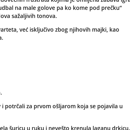
„fudbal na male golove pa ko kome pod prečku“
ova sažaljivih tonova.
teta, već isključivo zbog njihovih majki, kao
a.
.
i potrčali za prvom ošljarom koja se pojavila u
la šuricu u ruku i nevešto krenula laganu drkicu