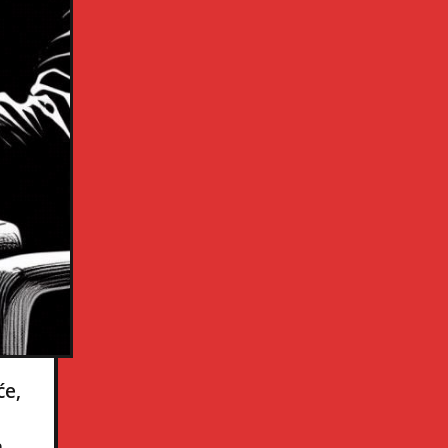
će,
a