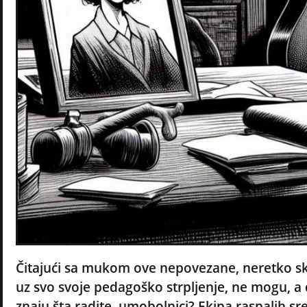
Čitajući sa mukom ove nepovezane, neretko sk
uz svo svoje pedagoško strpljenje, ne mogu, a 
znaju šta radite, umobolnici? Ekipa raspalih sr