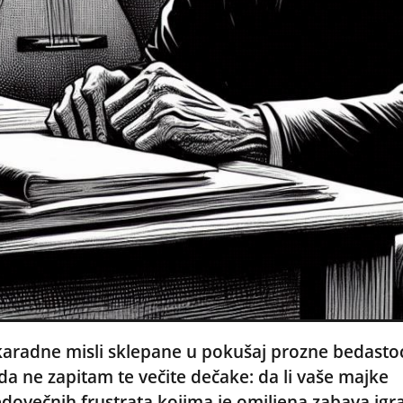
aradne misli sklepane u pokušaj prozne bedasto
da ne zapitam te večite dečake: da li vaše majke
edovečnih frustrata kojima je omiljena zabava igr