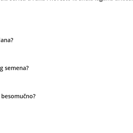
dana?
vog semena?
st besomučno?