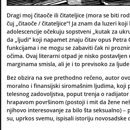
Dragi moj čitaoče ili čitateljice (mora se biti 
čuj „čitaoče / čitateljice“! Ja znam da luzeri koj
adolescencije očekuju sopstveni „kutak za ukru
da „ljudi“ koji napamet znaju čitav opus Petr
funkcijama i ne mogu se zabaviti čak ni prozn
očima. Ovaj literarni otpad je nisko postavljen
marginama smisla, ali je i to previsoko za ljude
Bez obzira na sve prethodno rečeno, autor ovo
moralno i finansijski siromašnim ljudima, ko
telesnog zadovoljstva, poput trenja o radijator
hrapavom površinom (postoji i mit da žene ne
njihovo interesovanje za bilo šta seksualno) – 
su, uprkos svemu, ispisali istoriju novosadske 