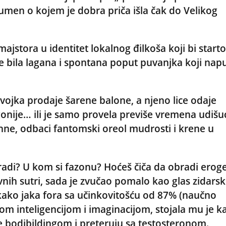
umen o kojem je dobra priča išla čak do Velikog
majstora u identitet lokalnog đilkoša koji bi start
 bila lagana i spontana poput puvanjka koji nap
vojka prodaje šarene balone, a njeno lice odaje
nije… ili je samo provela previše vremena udišu
ne, odbaci fantomski oreol mudrosti i krene u
e radi? U kom si fazonu? Hoćeš čiča da obradi erog
vnih sutri, sada je zvučao pomalo kao glas zidars
akako jaka fora sa učinkovitošću od 87% (naučno
nom inteligencijom i imaginacijom, stojala mu je k
e bodibildingom i preteruju sa testosteronom.