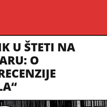
K U ŠTETI NA
ARU: O
RECENZIJE
LA“