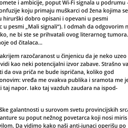
domete i ambicije, poput Wi-Fi signala u podrumu 
a konfuzije koju primaju muškarci od žena kojima s
su hirurški dobro opisani i opevani u pesmi
c u pesmi „Mali signali“). I odmah da odgovorim 
ko, ne bi ste se prihvatali ovog literarnog tumora
oje od čitalaca…
akrijem razočaranost u činjenicu da je neko uzeo
 vidi kao neki potencijalni izvor zabave. Strašno v
ti da ova priča ne bude ispričana, koliko god
 ponovim: vređa me ovakva publika i sramota me j
ti taj napor. Iako taj vazduh zaudara na ispod-
ške galantnosti u surovom svetu provincijskih src
 avanture su poput nežnog povetarca koji nosi miris
vilom. Da vidimo kako naši anti-junaci operišu po