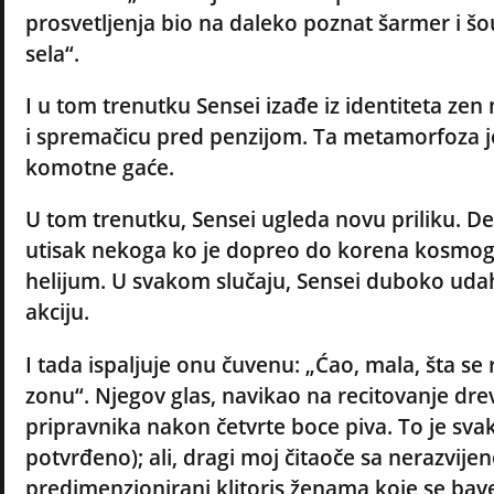
prosvetljenja bio na daleko poznat šarmer i šo
sela“.
I u tom trenutku Sensei izađe iz identiteta zen 
i spremačicu pred penzijom. Ta metamorfoza je
komotne gaće.
U tom trenutku, Sensei ugleda novu priliku. De
utisak nekoga ko je dopreo do korena kosmogo
helijum. U svakom slučaju, Sensei duboko udah
akciju.
I tada ispaljuje onu čuvenu: „Ćao, mala, šta s
zonu“. Njegov glas, navikao na recitovanje dre
pripravnika nakon četvrte boce piva. To je sv
potvrđeno); ali, dragi moj čitaoče sa nerazvije
predimenzionirani klitoris ženama koje se bav