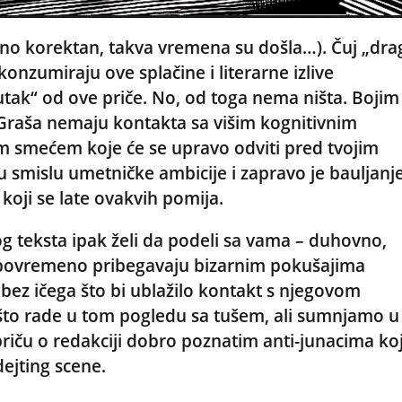
rodno korektan, takva vremena su došla…). Čuj „drag
i konzumiraju ove splačine i literarne izlive
tak“ od ove priče. No, od toga nema ništa. Bojim
a Graša nemaju kontakta sa višim kognitivnim
im smećem koje će se upravo odviti pred tvojim
 u smislu umetničke ambicije i zapravo je bauljanj
 koji se late ovakvih pomija.
g teksta ipak želi da podeli sa vama – duhovno,
ji povremeno pribegavaju bizarnim pokušajima
 bez ičega što bi ublažilo kontakt s njegovom
što rade u tom pogledu sa tušem, ali sumnjamo u
priču o redakciji dobro poznatim anti-junacima koj
dejting scene.