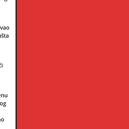
ovao
ušta
ći
enu
kog
ao