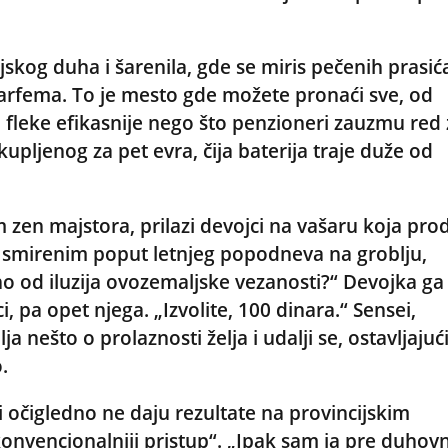
ijskog duha i šarenila, gde se miris pečenih prasić
arfema. To je mesto gde možete pronaći sve, od
 fleke efikasnije nego što penzioneri zauzmu red 
kupljenog za pet evra, čija baterija traje duže od
en majstora, prilazi devojci na vašaru koja pro
om smirenim poput letnjeg popodneva na groblju,
bodno od iluzija ovozemaljske vezanosti?“ Devojka ga
i, pa opet njega. „Izvolite, 100 dinara.“ Sensei,
nešto o prolaznosti želja i udalji se, ostavljajući
.
i očigledno ne daju rezultate na provincijskim
nvencionalniji pristup“. „Ipak sam ja pre duhov