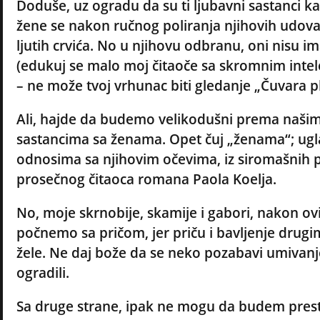
Doduše, uz ogradu da su ti ljubavni sastanci ka
žene se nakon ručnog poliranja njihovih udova
ljutih crvića. No u njihovu odbranu, oni nisu im
(edukuj se malo moj čitaoče sa skromnim intel
– ne može tvoj vrhunac biti gledanje „Čuvara
Ali, hajde da budemo velikodušni prema našim
sastancima sa ženama. Opet čuj „ženama“; ugl
odnosima sa njihovim očevima, iz siromašnih p
prosečnog čitaoca romana Paola Koelja.
No, moje skrnobije, skamije i gabori, nakon o
počnemo sa pričom, jer priču i bavljenje drugim
žele. Ne daj bože da se neko pozabavi umivanje
ogradili.
Sa druge strane, ipak ne mogu da budem prest