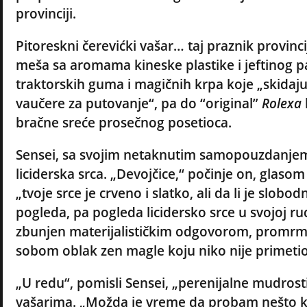
provinciji.
Pitoreskni čerevićki vašar… taj praznik provinc
meša sa aromama kineske plastike i jeftinog p
traktorskih guma i magičnih krpa koje „skidaju
vaučere za putovanje“, pa do “original”
Rolexa
bračne sreće prosečnog posetioca.
Sensei, sa svojim netaknutim samopouzdanjem z
liciderska srca. „Devojčice,“ počinje on, glas
„tvoje srce je crveno i slatko, ali da li je slo
pogleda, pa pogleda licidersko srce u svojoj ruc
zbunjen materijalističkim odgovorom, promrmlja 
sobom oblak zen magle koju niko nije primetio
„U redu“, pomisli Sensei, „perenijalne mudrost
vašarima. „Možda je vreme da probam nešto ko