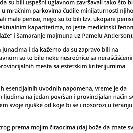
da su bili uspešni uglavnom završavali tako što bi
 u mračnim parkovima čudile minijaturnosti njih
ali male penise, nego su to bili tzv. ukopani penis
ektualnim kapacitetima, to jeste medicinski fen
 plaže“ i šamaranje majmuna uz Pamelu Anderson)
 junacima i da kažemo da su zapravo bili na
avnom su to bile neke nesrećnice sa neraščišćen
rovincijalnih mesta sa estetskim kriterijumima
vih esencijalnih uvodnih napomena, vreme je da
 ljudima na jedan površan i provincijalan način s
m svoje njuške od koje bi se i nosorozi u teranju
rog prema mojim čitaocima (daj bože da znate s