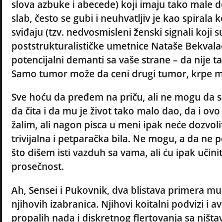
slova azbuke i abecede) koji imaju tako male 
slab, često se gubi i neuhvatljiv je kao spiral
sviđaju (tzv. nedvosmisleni ženski signali koji 
poststrukturalističke umetnice Nataše Bekvala
potencijalni demanti sa vaše strane – da nije ta
Samo tumor može da ceni drugi tumor, krpe m
Sve hoću da pređem na priču, ali ne mogu da s
da čita i da mu je život tako malo dao, da i ovo
žalim, ali nagon pisca u meni ipak neće dozvoli
trivijalna i petparačka bila. Ne mogu, a da ne
što dišem isti vazduh sa vama, ali ću ipak učini
prosečnost.
Ah, Sensei i Pukovnik, dva blistava primera mu
njihovih izabranica. Njihovi koitalni podvizi i
propalih nada i diskretnog flertovanja sa ništa