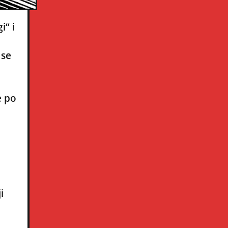
i“ i
 se
e po
i